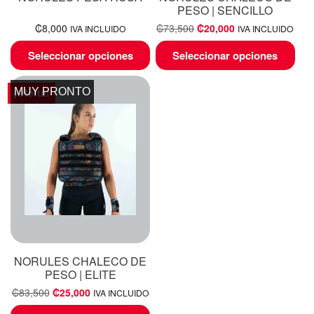
PESO | SENCILLO
₡
8,000
₡
73,500
₡
20,000
IVA INCLUIDO
IVA INCLUIDO
Seleccionar opciones
Seleccionar opciones
MUY PRONTO
¡Oferta!
NORULES CHALECO DE
PESO | ELITE
₡
83,500
₡
25,000
IVA INCLUIDO