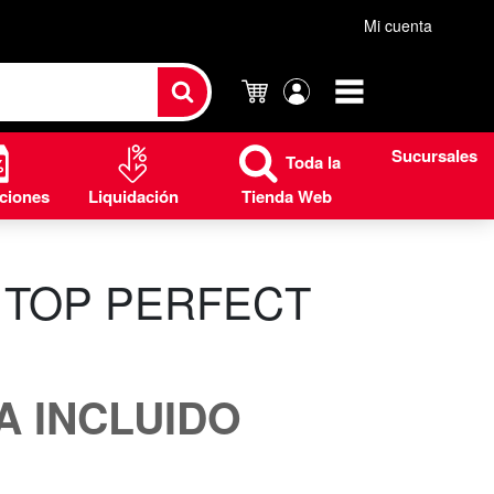
Mi cuenta
Carrito
Mi
cuenta
Sucursales
Toda la
ciones
Liquidación
Tienda Web
 TOP PERFECT
VA INCLUIDO