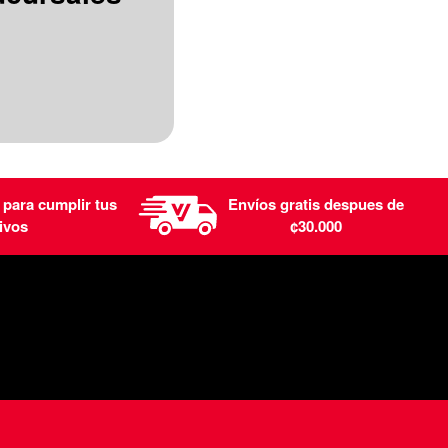
 para cumplir tus
Envíos gratis despues de
ivos
¢30.000