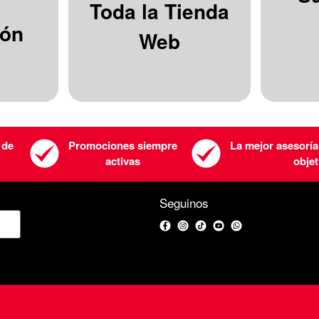
Toda la Tienda
ión
Web
 de
Promociones siempre
La mejor asesoría
activas
objet
Seguinos
Facebook
Instagram
TikTok
YouTube
WhatsApp