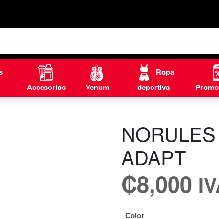
s
Ropa
Accesorios
Venum
deportiva
Promo
NORULES
ADAPT
₡
8,000
I
Color