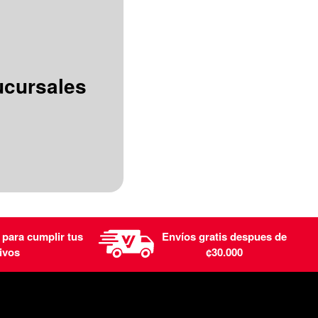
ucursales
 para cumplir tus
Envíos gratis despues de
ivos
¢30.000