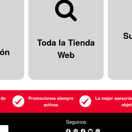
S
Toda la Tienda
ión
Web
 de
Promociones siempre
La mejor asesoría
activas
objet
Seguinos
Facebook
Instagram
TikTok
YouTube
WhatsApp