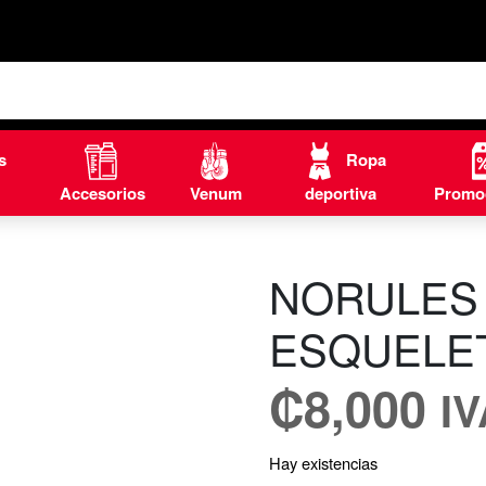
s
Ropa
Accesorios
Venum
deportiva
Promo
NORULES
ESQUELET
₡
8,000
I
Hay existencias