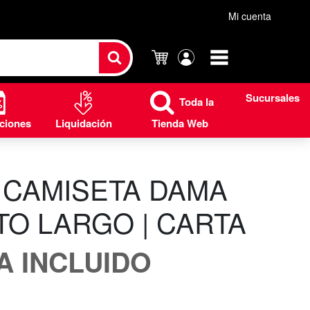
Mi cuenta
Carrito
Mi
cuenta
Sucursales
Toda la
ciones
Liquidación
Tienda Web
 CAMISETA DAMA
O LARGO | CARTA
VA INCLUIDO