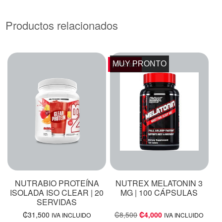
Productos relacionados
MUY PRONTO
¡Oferta!
NUTRABIO PROTEÍNA
NUTREX MELATONIN 3
ISOLADA ISO CLEAR | 20
MG | 100 CÁPSULAS
SERVIDAS
₡
31,500
₡
8,500
₡
4,000
IVA INCLUIDO
IVA INCLUIDO