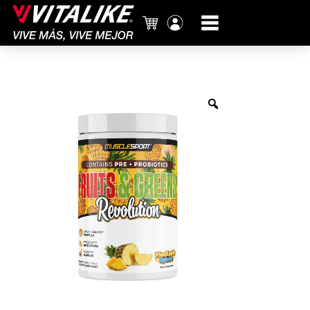
Carrito
Mi
cuenta