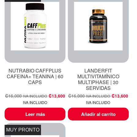
NUTRABIO CAFFPLUS
LANDERFIT
CAFEINA+ TEANINA | 60
MULTIVITAMÍNICO
CAPS
MULTIPHASE | 30
SERVIDAS
₡
16,000
₡
13,600
₡
16,000
₡
13,600
IVA INCLUIDO
IVA INCLUIDO
IVA INCLUIDO
IVA INCLUIDO
Leer más
Añadir al carrito
MUY PRONTO